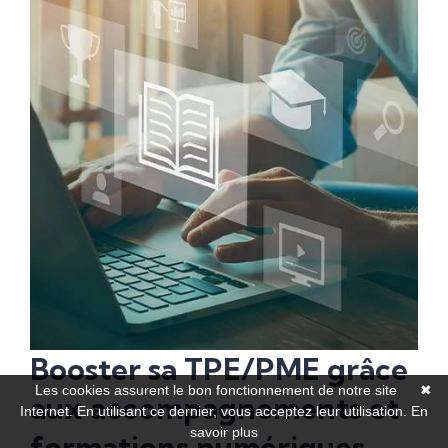
Booster sa TPE/PME grâce
Les cookies assurent le bon fonctionnement de notre site
✖
aux accompagnements et
Internet. En utilisant ce dernier, vous acceptez leur utilisation.
En
savoir plus
formations numériques