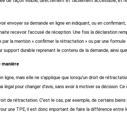
hée de façon visible, directement et facilement accessible, et r
uvoir envoyer sa demande en ligne en indiquant, ou en confirmant, 
uhaite recevoir l’accusé de réception. Une fois la déclaration remp
e par la mention « confirmer la rétractation » ou par une formule é
ur support durable reprenant le contenu de la demande, ainsi que 
e manière
 ligne, mais elle ne s’applique que lorsqu’un droit de rétractati
légal pour changer d’avis, sans avoir à motiver sa décision. Ce d
oit de rétractation. C’est le cas, par exemple, de certains bie
 Pour une TPE, il est donc important de faire la différence entre 