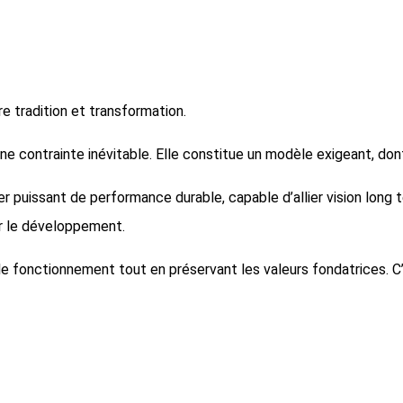
e tradition et transformation.
 une contrainte inévitable. Elle constitue un modèle exigeant, don
ier puissant de performance durable, capable d’allier vision long 
er le développement.
r le fonctionnement tout en préservant les valeurs fondatrices. 
nez un rendez vous avec votre Expert-comptable