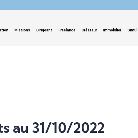
ation
Missions
Dirigeant
Freelance
Créateur
Immobilier
Simul
ts au 31/10/2022