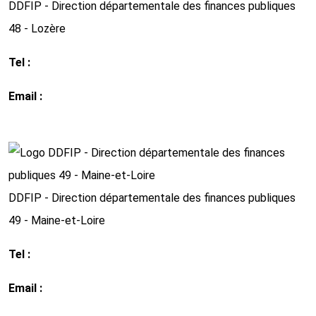
DDFIP - Direction départementale des finances publiques
48 - Lozère
Tel :
04 66 42 51 60
Email :
ddfip48@dgfip.finances.gouv.fr
http://www.impots.gouv.fr
DDFIP - Direction départementale des finances publiques
49 - Maine-et-Loire
Tel :
02 41 20 22 00
Email :
ddfip49@dgfip.finances.gouv.fr