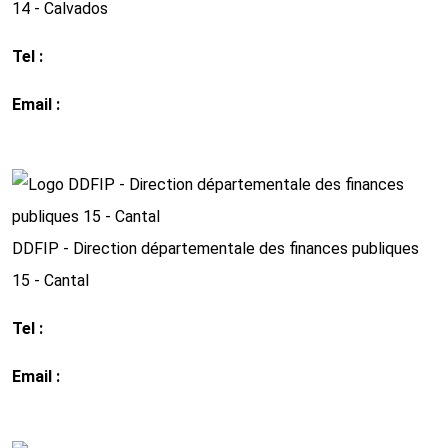
14 - Calvados
Tel :
02 31 38 34 00
Email :
drfip14@dgfip.finances.gouv.fr
http://www.impots.gouv.fr
DDFIP - Direction départementale des finances publiques
15 - Cantal
Tel :
04 71 43 45 00
Email :
ddfip15@dgfip.finances.gouv.fr
http://www.impots.gouv.fr