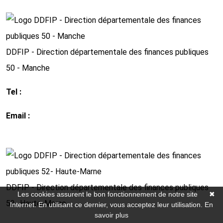
http://www.impots.gouv.fr
DDFIP - Direction départementale des finances publiques
50 - Manche
Tel :
02 33 77 51 00
Email :
ddfip50@dgfip.finances.gouv.fr
http://www.impots.gouv.fr
DDFIP - Direction départementale des finances publiques
Les cookies assurent le bon fonctionnement de notre site
✖
52- Haute-Marne
Internet. En utilisant ce dernier, vous acceptez leur utilisation.
En
savoir plus