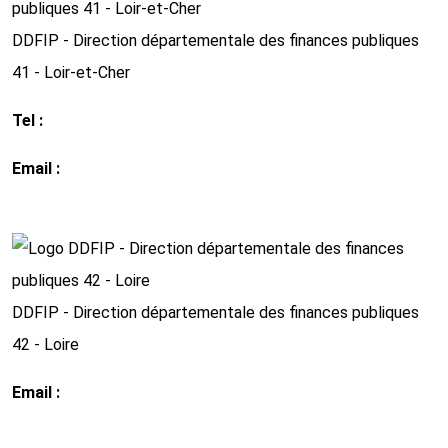
DDFIP - Direction départementale des finances publiques
41 - Loir-et-Cher
Tel :
02 54 55 70 80
Email :
ddfip41@dgfip.finances.gouv.fr
http://www.impots.gouv.fr
DDFIP - Direction départementale des finances publiques
42 - Loire
Email :
ddfip42@dgfip.finances.gouv.fr
http://www.impots.gouv.fr