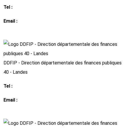
Tel :
03 84 35 15 00
Email :
ddfip39@dgfip.finances.gouv.fr
http://www.impots.gouv.fr
DDFIP - Direction départementale des finances publiques
40 - Landes
Tel :
05 58 46 61 00
Email :
ddfip40@dgfip.finances.gouv.fr
http://www.impots.gouv.fr