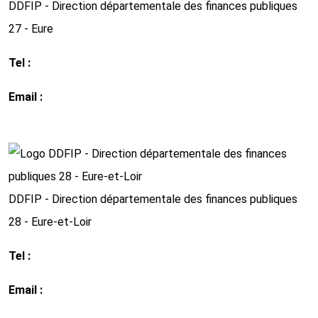
DDFIP - Direction départementale des finances publiques
27 - Eure
Tel :
0 2 32 24 87 00
Email :
ddfip27@ dgfip.finances.gouv.fr
http://www.impots.gouv.fr
DDFIP - Direction départementale des finances publiques
28 - Eure-et-Loir
Tel :
02 37 20 72 00
Email :
ddfip28@dgfip.finances.gouv.fr