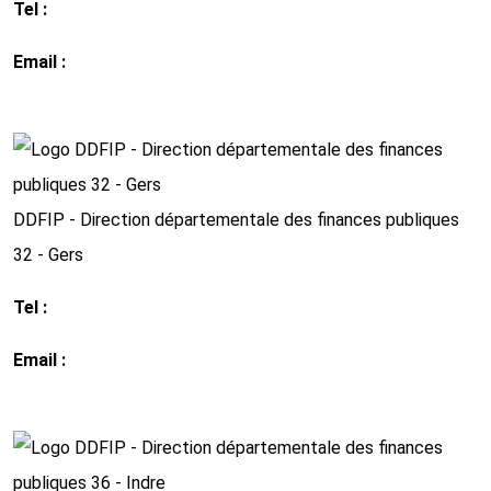
Tel :
04 66 36 49 49
Email :
ddfip30@dgfip.finances.gouv.fr
http://www.impots.gouv.fr
DDFIP - Direction départementale des finances publiques
32 - Gers
Tel :
05 62 61 64 00
Email :
ddfip32@dgfip.finances.gouv.fr
http://www.impots.gouv.fr