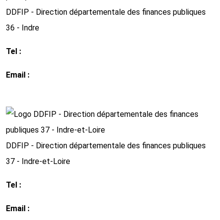
DDFIP - Direction départementale des finances publiques
36 - Indre
Tel :
02 54 60 34 34
Email :
ddfip36@dgfip.finances.gouv.fr
http://www.impots.gouv.fr
DDFIP - Direction départementale des finances publiques
37 - Indre-et-Loire
Tel :
02 47 21 73 00
Email :
ddfip37@ dgfip.finances.gouv.fr