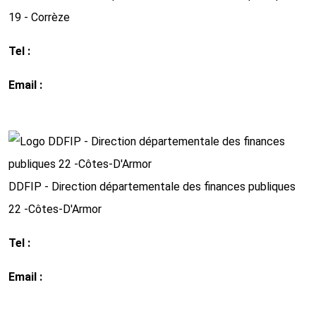
19 - Corrèze
Tel :
05 55 20 08 38
Email :
ddfip19@dgfip.finances.gouv.fr
http://www.impots.gouv.fr
DDFIP - Direction départementale des finances publiques
22 -Côtes-D'Armor
Tel :
0 2 96 75 41 00
Email :
ddfip22@dgfip.finances.gouv.fr
http://www.impots.gouv.fr