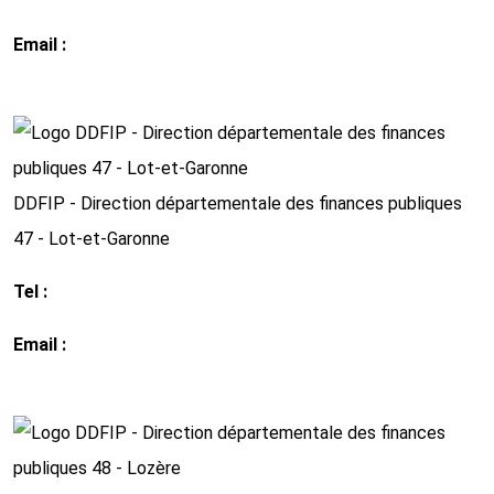
Email :
ddfip46@dgfip.finances.gouv.fr
http://www.impots.gouv.fr
DDFIP - Direction départementale des finances publiques
47 - Lot-et-Garonne
Tel :
05 53 77 51 51
Email :
ddfip47@dgfip.finances.gouv.fr
http://www.impots.gouv.fr