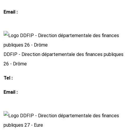
Email :
ddfip24 @dgfip.finances.gouv.fr
http://www.impots.gouv.fr
DDFIP - Direction départementale des finances publiques
26 - Drôme
Tel :
0 4 75 78 21 00
Email :
ddfip26@dgfip.finances.gouv.fr
http://www.impots.gouv.fr