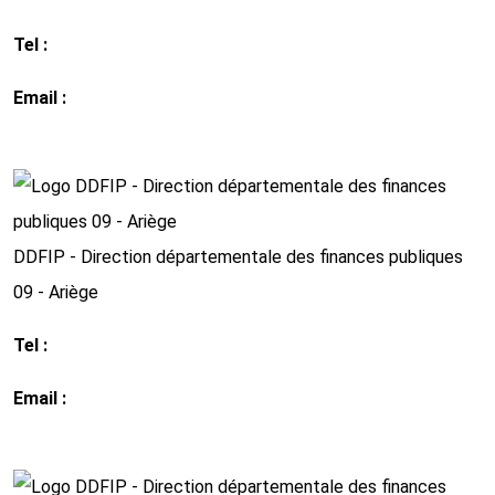
Tel :
03 24 35 75 75
Email :
ddfip08@dgfip.finances.gouv.fr
http://www.impots.gouv.fr
DDFIP - Direction départementale des finances publiques
09 - Ariège
Tel :
05 61 05 45 50
Email :
ddfip09@ dgfip.finances.gouv.fr
http://www.impots.gouv.fr