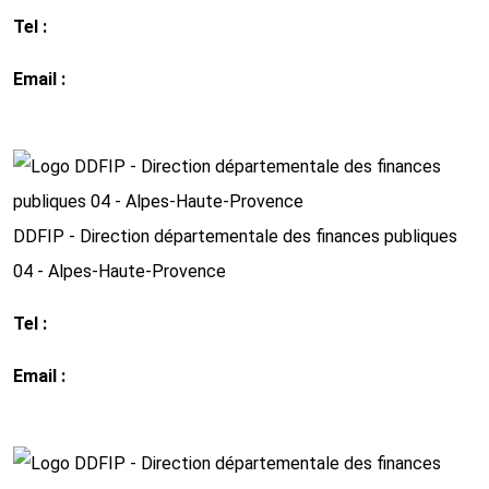
Tel :
04 70 35 12 35
Email :
ddfip03@ dgfip.finances.gouv.fr
http://www.impots.gouv.fr
DDFIP - Direction départementale des finances publiques
04 - Alpes-Haute-Provence
Tel :
04 92 30 86 00
Email :
ddfip04@dgfip.finances.gouv.fr
http://www.impots.gouv.fr